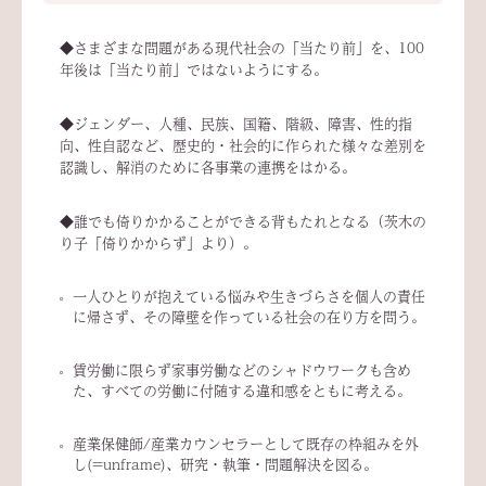
◆さまざまな問題がある現代社会の「当たり前」を、100
年後は「当たり前」ではないようにする。
◆ジェンダー、人種、民族、国籍、階級、障害、性的指
向、性自認など、歴史的・社会的に作られた様々な差別を
認識し、解消のために各事業の連携をはかる。
◆誰でも倚りかかることができる背もたれとなる（茨木の
り子「倚りかからず」より）。
一人ひとりが抱えている悩みや生きづらさを個人の責任
に帰さず、その障壁を作っている社会の在り方を問う。
賃労働に限らず家事労働などのシャドウワークも含め
た、すべての労働に付随する違和感をともに考える。
産業保健師/産業カウンセラーとして既存の枠組みを外
し(=unframe)、研究・執筆・問題解決を図る。